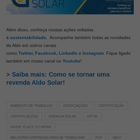
Além disso, conheça nossas ações voltadas
à
sustentabilidade
.
Acompanhe também todas as novidades
da Aldo em outros canais
como
Twitter,
Facebook
,
LinkedIn
e
Instagram
. Fique ligado
também em nosso canal no
Youtube
!
> Saiba mais: Como se tornar uma
revenda Aldo Solar!
AMBIENTE DE TRABALHO
ASSOCIAÇÕES
CERTIFICAÇÃO
CERTIFICAÇÕES
ENERGIA SOLAR
GPTW
GREAT PLACE TO WORK
MELHORES EMPRESAS PARA SE TRABALHAR
PLR
SELO