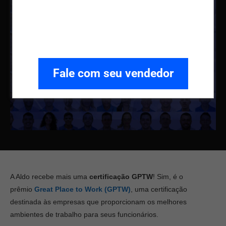
Fale com seu vendedor
A Aldo recebe mais uma
certificação GPTW
! Sim, é o
prêmio
Great Place to Work (GPTW)
, uma certificação
destinada às empresas que proporcionam os melhores
ambientes de trabalho para seus funcionários.