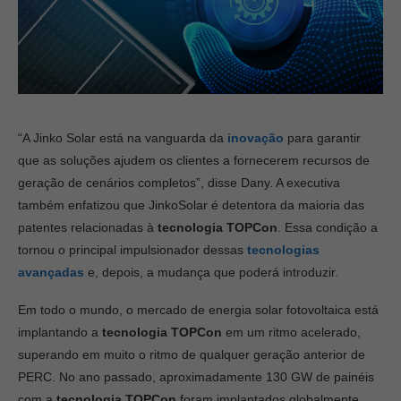
“A Jinko Solar está na vanguarda da
inovação
para garantir
que as soluções ajudem os clientes a fornecerem recursos de
geração de cenários completos”, disse Dany. A executiva
também enfatizou que JinkoSolar é detentora da maioria das
patentes relacionadas à
tecnologia TOPCon
. Essa condição a
tornou o principal impulsionador dessas
tecnologias
avançadas
e, depois, a mudança que poderá introduzir.
Em todo o mundo, o mercado de energia solar fotovoltaica está
implantando a
tecnologia TOPCon
em um ritmo acelerado,
superando em muito o ritmo de qualquer geração anterior de
PERC. No ano passado, aproximadamente 130 GW de painéis
com a
tecnologia TOPCon
foram implantados globalmente.