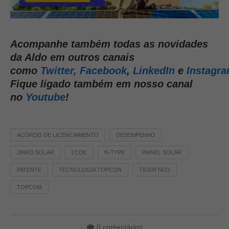
Acompanhe também todas as novidades
da Aldo em outros canais
como
Twitter,
Facebook
,
LinkedIn
e
Instagr
Fique ligado também em nosso canal
no
Youtube
!
ACORDO DE LICENCIAMENTO
DESEMPENHO
JINKO SOLAR
LCOE
N-TYPE
PAINEL SOLAR
PATENTE
TECNOLOGIA TOPCON
TIGER NEO
TOPCOM
0 comentários