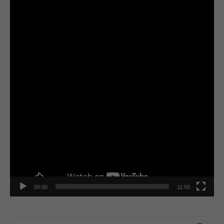
de
vídeo
00:00
11:50