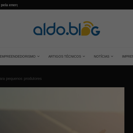
...
Saiba tudo sobre o painel solar monocrist
EMPREENDEDORISMO
ARTIGOS TÉCNICOS
NOTÍCIAS
IMPRE
 para pequenos produtores