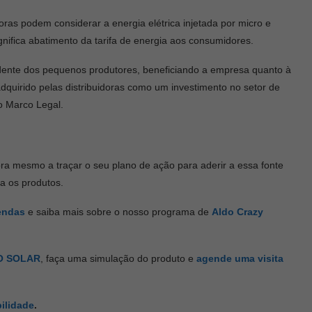
oras podem considerar a energia elétrica injetada por micro e
ignifica abatimento da tarifa de energia aos consumidores.
edente dos pequenos produtores, beneficiando a empresa quanto à
 adquirido pelas distribuidoras como um investimento no setor de
o Marco Legal.
ra mesmo a traçar o seu plano de ação para aderir a essa fonte
ra os produtos.
endas
e saiba mais sobre o nosso programa de
Aldo Crazy
O SOLAR
, faça uma simulação do produto e
agende uma visita
ilidade
.