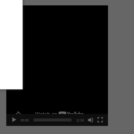
Tocador
de
vídeo
00:00
11:50