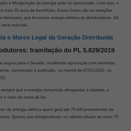
ação e Minigeração de energia solar foi sancionado. Com isso, o
rá mais 25 anos de benefícios. Essas fontes são as estações
u de biomassa, que fornecem energia elétrica às distribuidoras. De
s
será reduzida.
ula o Marco Legal da Geração Distribuída
rodutores:
t
ramitação do PL 5.829/2019
s e seguiu para o Senado, recebendo aprovação com emendas.
rmente, sancionado e publicado, na manhã de 07/01/2022, no
022.
m, sempre que a energia consumida ultrapassar a injetada, o
r o valor da conta de luz.
res
de energia elétrica quem gera até 75 kW provenientes de
rrenos. Quanto aos minigeradores, os valores situam-se entre 75