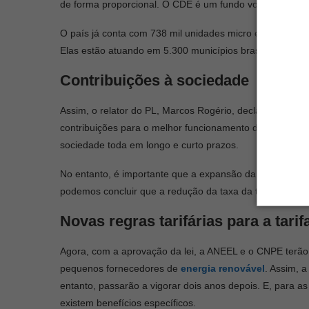
de forma proporcional. O CDE é um fundo voltado ao est
O país já conta com 738 mil unidades micro e minigerad
Elas estão atuando em 5.300 municípios brasileiros e ge
Contribuições à sociedade
Assim, o relator do PL, Marcos Rogério, declarou que “a
contribuições para o melhor funcionamento do setor elét
sociedade toda em longo e curto prazos.
No entanto, é importante que a expansão da GD aconteça
podemos concluir que a redução da taxa da
tarifa de 
Novas regras tarifárias para a tar
Agora, com a aprovação da lei, a ANEEL e o CNPE terão 18
pequenos fornecedores de
energia renovável
. Assim, a
entanto, passarão a vigorar dois anos depois. E, para as
existem benefícios específicos.