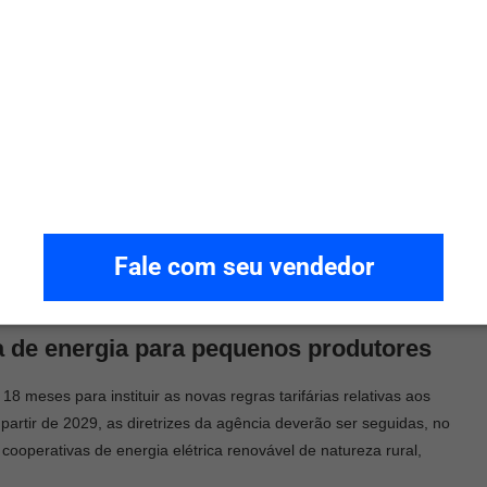
ímulo da emissão de energia renovável.
oras que distribuem energia renovável para as empresas maiores.
ram, ao todo, 7.000 kW.
 micro e a minigeração distribuída podem trazer enormes
rico. Podem, também, reduzir o custo da energia para a
Fale com seu vendedor
 de forma sustentável e, sobretudo, socialmente justa.” Assim,
energia para pequenos produtores
se enquadre nesse conceito.
ifa de energia para pequenos produtores
 meses para instituir as novas regras tarifárias relativas aos
 partir de 2029, as diretrizes da agência deverão ser seguidas, no
 cooperativas de energia elétrica renovável de natureza rural,