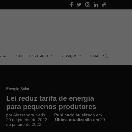
alino
Aprenda quanta energia gera uma placa solar, 
NSA
PLANEJ. TRIBUTÁRIO
SERVIÇOS
LOJA
Energia Solar
Lei reduz tarifa de energia
para pequenos produtores
por
Alessandra Neris
Publicado
Atualizado em
20 de janeiro de 2022
Última atualização em
20
de janeiro de 2022