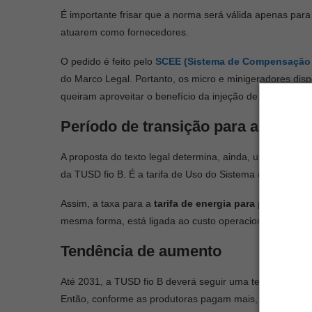
É importante frisar que a norma será válida apenas para
atuarem como fornecedores.
O pedido é feito pelo
SCEE (Sistema de Compensação d
do Marco Legal. Portanto, os micro e minigeradores dispõ
queiram aproveitar o benefício da injeção de energia.
Período de transição para a tarifa
A proposta do texto legal determina, ainda, um período
da TUSD fio B. É a tarifa de Uso do Sistema de Distribu
Assim, a taxa para a
tarifa de energia para pequenos
mesma forma, está ligada ao custo operacional do servi
Tendência de aumento
Até 2031, a TUSD fio B deverá seguir uma tendência de 
Então, conforme as produtoras pagam mais, a taxa de c