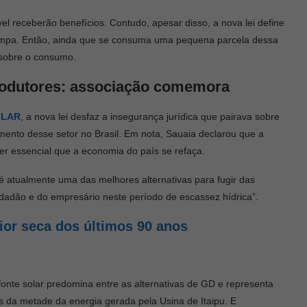
l receberão benefícios. Contudo, apesar disso, a nova lei define
limpa. Então, ainda que se consuma uma pequena parcela dessa
 sobre o consumo.
produtores: associação comemora
OLAR
, a nova lei desfaz a insegurança jurídica que pairava sobre
imento desse setor no Brasil. Em nota, Sauaia declarou que a
r essencial que a economia do país se refaça.
 é atualmente uma das melhores alternativas para fugir das
 cidadão e do empresário neste período de escassez hídrica”.
aior seca dos últimos 90 anos
onte solar predomina entre as alternativas de GD e representa
s da metade da energia gerada pela Usina de Itaipu. E