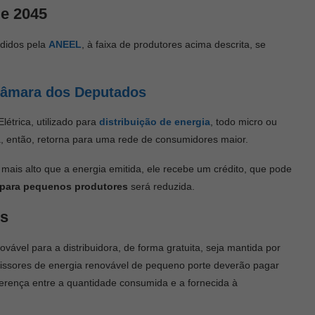
de 2045
edidos pela
ANEEL
, à faixa de produtores acima descrita, se
Câmara dos Deputados
trica, utilizado para
distribuição de energia
, todo micro ou
a, então, retorna para uma rede de consumidores maior.
ais alto que a energia emitida, ele recebe um crédito, que pode
a para pequenos produtores
será reduzida.
os
ável para a distribuidora, de forma gratuita, seja mantida por
missores de energia renovável de pequeno porte deverão pagar
diferença entre a quantidade consumida e a fornecida à