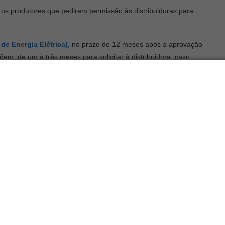
 os produtores que pedirem permissão às distribuidoras para
e Energia Elétrica),
no prazo de 12 meses após a aprovação
em, de um a três meses para solicitar à distribuidora, caso
 de energia para pequenos produtores
 de transição entre sete e nove anos para o pagamento escalonado
ição, 12 meses depois da aprovação da lei.
 produtores
está relacionada aos ativos de distribuição. Da
ço, válido para manutenção e
equipamentos
.
aumento para a micro e minigeradora de energia renovável.
obertura da
Conta de Desenvolvimento Energético (CDE)
cai