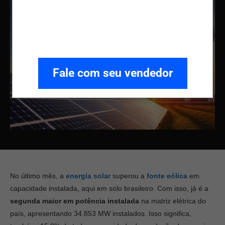
Fale com seu vendedor
No último mês, a
energia solar
superou a
fonte eólica
em
capacidade instalada, aqui em solo brasileiro. Com isso, já é a
segunda maior em potência instalada
na matriz elétrica do
país, apresentando 34.853 MW instalados. Isso significa,