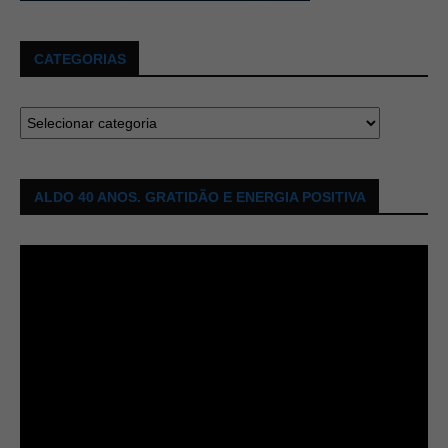
CATEGORIAS
ALDO 40 ANOS. GRATIDÃO E ENERGIA POSITIVA
Tocador
de
vídeo