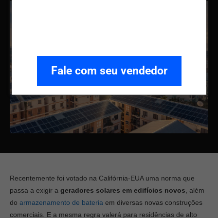
Fale com seu vendedor
Recentemente foi votado na Califórnia-EUA uma norma que
passa a exigir a
geradores solares em edifícios novos
, além
do
armazenamento de bateria
em diversas novas construções
comerciais. E a mesma regra valerá para residências de alto