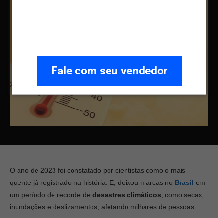
Fale com seu vendedor
O ano de 2023 foi constatado por cientistas como o mais
quente já registrado na história. E, deixou marcas no
Brasil
em
um período de recorde de
desastres climáticos
, como secas,
inundações e deslizamentos, afetando milhares de pessoas.