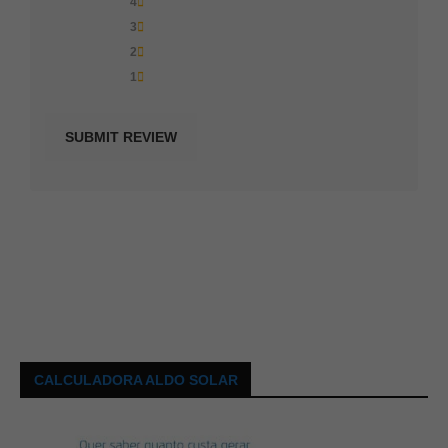
4
3
2
1
CALCULADORA ALDO SOLAR