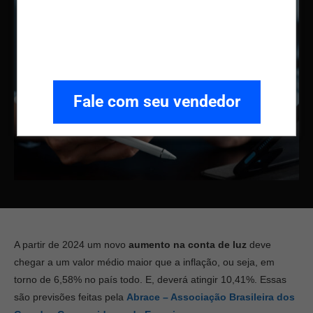
Fale com seu vendedor
A partir de 2024 um novo
aumento na
conta de luz
deve
chegar a um valor médio maior que a inflação, ou seja, em
torno de 6,58% no país todo. E, deverá atingir 10,41%. Essas
são previsões feitas pela
Abrace – Associação Brasileira dos