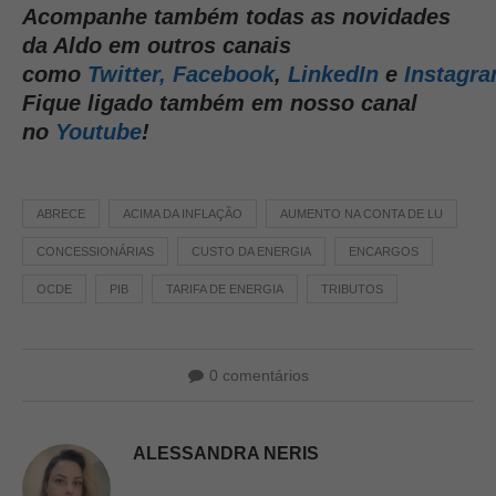
Acompanhe também todas as novidades
da Aldo em outros canais
como
Twitter,
Facebook
,
LinkedIn
e
Instagr
Fique ligado também em nosso canal
no
Youtube
!
ABRECE
ACIMA DA INFLAÇÃO
AUMENTO NA CONTA DE LU
CONCESSIONÁRIAS
CUSTO DA ENERGIA
ENCARGOS
OCDE
PIB
TARIFA DE ENERGIA
TRIBUTOS
0 comentários
ALESSANDRA NERIS