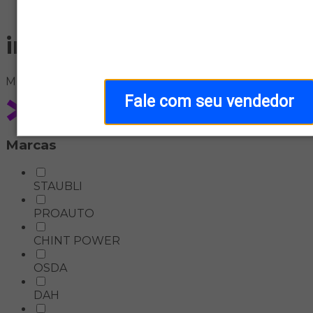
Home
inversor-solar-off-grid
Meus
filtros
Fale com seu vendedor
Marcas
STAUBLI
PROAUTO
CHINT POWER
OSDA
DAH