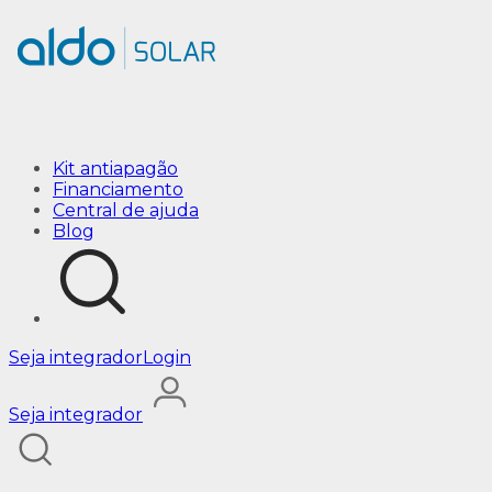
Melhores Opções de Iluminação LED p/ você
Kit antiapagão
Financiamento
Central de ajuda
Blog
Seja integrador
Login
Seja integrador