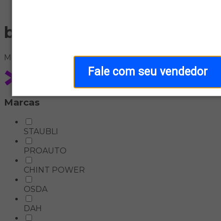
Home
bateria-solar-litio
Meus
filtros
Fale com seu vendedor
Marcas
STAUBLI
PROAUTO
CHINT POWER
OSDA
DAH