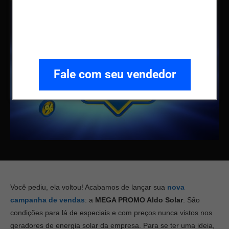
Fale com seu vendedor
Você pediu, ela voltou! Acabamos de lançar sua
nova
campanha de vendas
: a
MEGA PROMO Aldo Solar
. São
condições para lá de especiais e com preços nunca vistos nos
geradores de energia solar da empresa. Para se ter uma ideia,