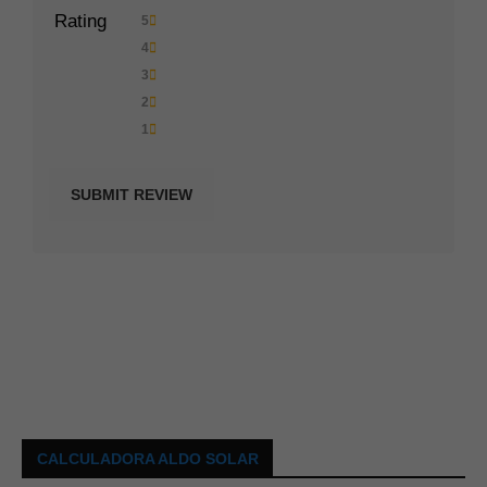
Rating
5
4
3
2
1
CALCULADORA ALDO SOLAR