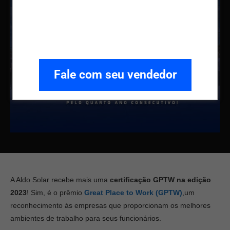
Fale com seu vendedor
A Aldo Solar recebe mais uma
certificação GPTW na edição
2023
! Sim, é o prêmio
Great Place to Work (GPTW)
,um
reconhecimento às empresas que proporcionam os melhores
ambientes de trabalho para seus funcionários.