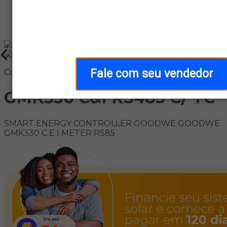
Home
/
Categoria
/
Kit On-Grid
Fale com seu vendedor
Código: 347453-9
GMK330 C&I RS485 C/ TC
SMART ENERGY CONTROLLER GOODWE GOODWE
GMK330 C E I METER RS85