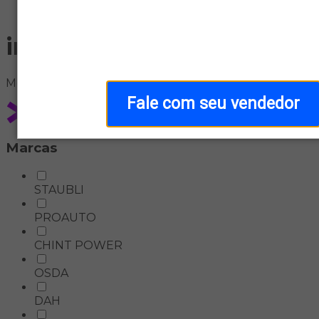
Home
informatica
Meus
filtros
Fale com seu vendedor
Marcas
STAUBLI
PROAUTO
CHINT POWER
OSDA
DAH