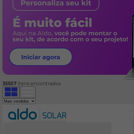
35557
itens encontrados