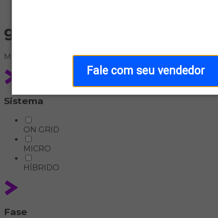
Home
growatt
Meus
filtros
Fale com seu vendedor
Sistema
ON GRID
MICRO
HÍBRIDO
Fase