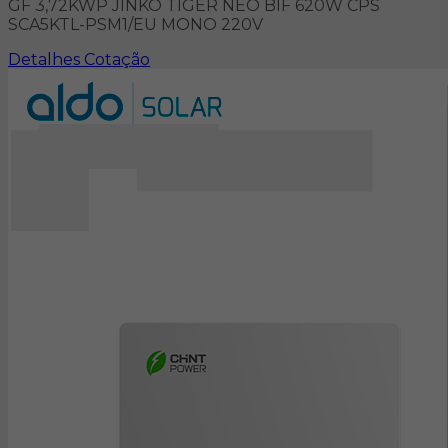
GF 3,72KWP JINKO TIGER NEO BIF 620W CPS
SCA5KTL-PSM1/EU MONO 220V
Detalhes
Cotação