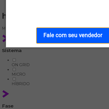
Home
hibrido
Meus
filtros
Fale com seu vendedor
Sistema
ON GRID
MICRO
HÍBRIDO
Fase