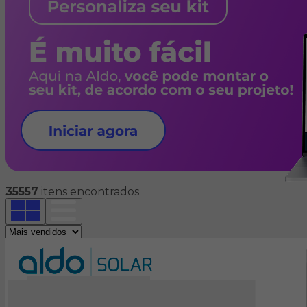
35557
itens encontrados