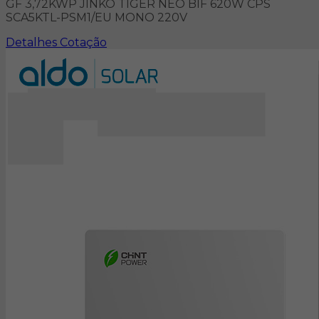
GF 3,72KWP JINKO TIGER NEO BIF 620W CPS
SCA5KTL-PSM1/EU MONO 220V
Detalhes
Cotação