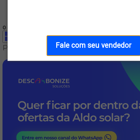
Home
/
Campanhas
/
Campanha
0
itens encontrados
Fale com seu vendedor