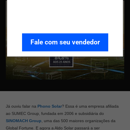
Fale com seu vendedor
Já ouviu falar na
Phono Solar
? Essa é uma empresa afiliada
ao SUMEC Group, fundada em 2006 e subsidiária do
SINOMACH Group
, uma das 500 maiores organizações da
Global Fortune. E agora a Aldo Solar passará a ser