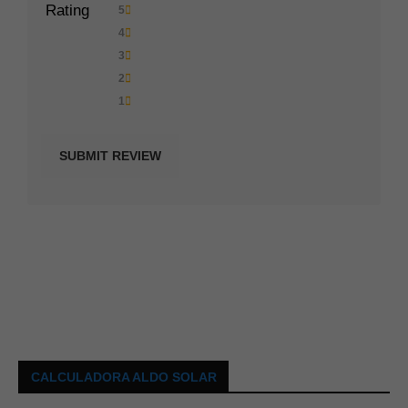
Rating
5
4
3
2
1
CALCULADORA ALDO SOLAR