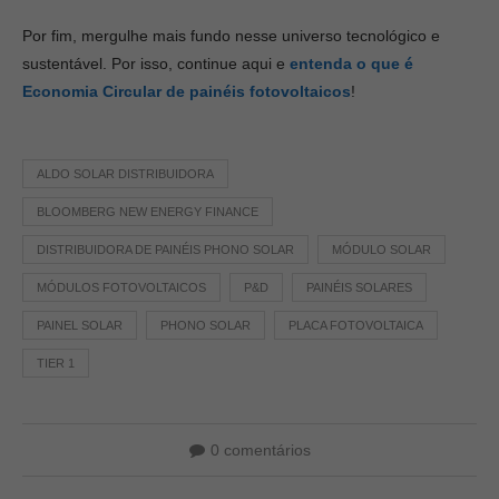
Por fim, mergulhe mais fundo nesse universo tecnológico e
sustentável. Por isso, continue aqui e
entenda o que é
Economia Circular de painéis fotovoltaicos
!
ALDO SOLAR DISTRIBUIDORA
BLOOMBERG NEW ENERGY FINANCE
DISTRIBUIDORA DE PAINÉIS PHONO SOLAR
MÓDULO SOLAR
MÓDULOS FOTOVOLTAICOS
P&D
PAINÉIS SOLARES
PAINEL SOLAR
PHONO SOLAR
PLACA FOTOVOLTAICA
TIER 1
0 comentários