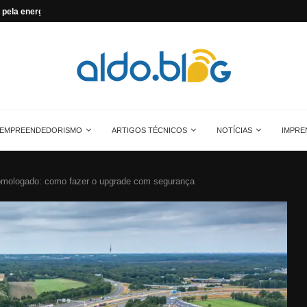
...
Saiba tudo sobre o painel solar monocrist
EMPREENDEDORISMO
ARTIGOS TÉCNICOS
NOTÍCIAS
IMPRE
homologado: como fazer o upgrade com segurança