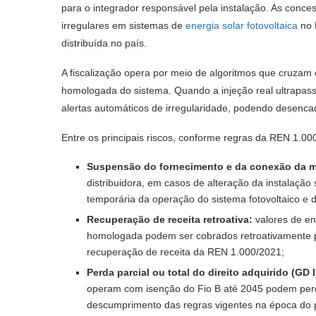
para o integrador responsável pela instalação. As conces
irregulares em sistemas de
energia solar fotovoltaica
no 
distribuída no país.
A fiscalização opera por meio de algoritmos que cruzam o
homologada do sistema. Quando a injeção real ultrapass
alertas automáticos de irregularidade, podendo desenc
Entre os principais riscos, conforme regras da REN 1.0
Suspensão do fornecimento e da conexão da mi
distribuidora, em casos de alteração da instalação 
temporária da operação do sistema fotovoltaico e 
Recuperação de receita retroativa:
valores de e
homologada podem ser cobrados retroativamente pe
recuperação de receita da REN 1.000/2021;
Perda parcial ou total do direito adquirido (GD I
operam com isenção do Fio B até 2045 podem perd
descumprimento das regras vigentes na época do pr