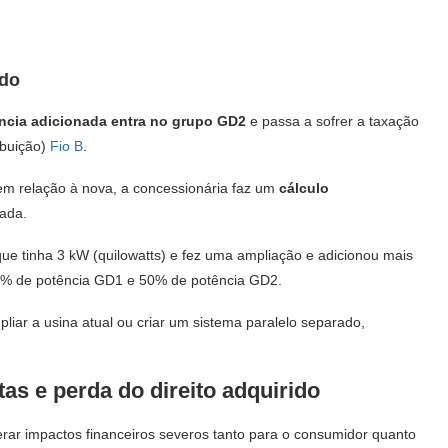
ido
ncia adicionada entra no grupo GD2
e passa a sofrer a taxação
ibuição)
Fio B
.
 em relação à nova, a concessionária faz um
cálculo
rada.
ue tinha 3 kW (quilowatts) e fez uma ampliação e adicionou mais
50% de potência GD1 e 50% de potência GD2.
iar a usina atual ou criar um sistema paralelo separado,
tas e perda do direito adquirido
rar impactos financeiros severos tanto para o consumidor quanto