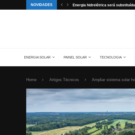
NOVIDADES
tuída pela energia solar nos...
Aldo é o novo distribuidor da Trust no
ENERGIA SOLAR
PAINEL SOLAR
TECNOLOGIA
Home
Artigos Técnicos
Ampliar sistema solar 