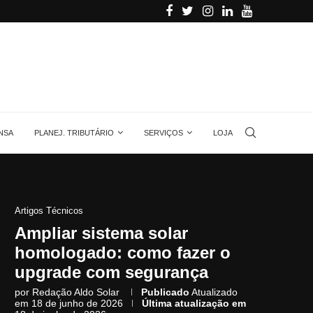
alino
Aprenda quanta energia gera uma placa solar, 
NSA
PLANEJ. TRIBUTÁRIO
SERVIÇOS
LOJA
Artigos Técnicos
Ampliar sistema solar
homologado: como fazer o
upgrade com segurança
por
Redação Aldo Solar
Publicado
Atualizado
em 18 de junho de 2026
Última atualização em