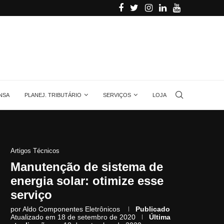
lar, quantas...
Voltagem no Brasil: por que não existe um...
NSA
PLANEJ. TRIBUTÁRIO
SERVIÇOS
LOJA
Artigos Técnicos
Manutenção de sistema de
energia solar: otimize esse
serviço
por
Aldo Componentes Eletrônicos
Publicado
Atualizado em 18 de setembro de 2020
Última