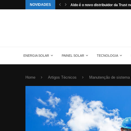
NOVIDADES
st no...
Saiba tudo sobre o painel solar mono
ENERGIA SOLAR
PAINEL SOLAR
TECNOLOGIA
Home
Artigos Técnicos
Manutenção de sistema d