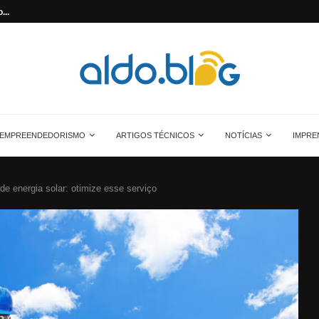
cristalino
Aprenda quanta energia gera uma placa so
EMPREENDEDORISMO
ARTIGOS TÉCNICOS
NOTÍCIAS
IMPRE
e energia solar: otimize esse serviço