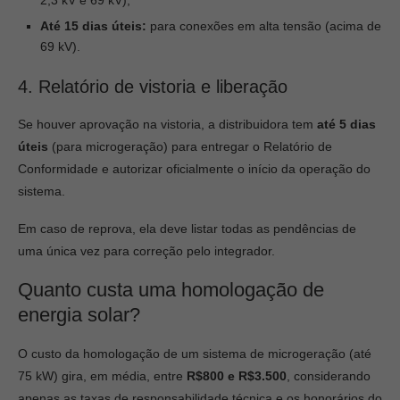
2,3 kV e 69 kV);
Até 15 dias úteis:
para conexões em alta tensão (acima de
69 kV).
4. Relatório de vistoria e liberação
Se houver aprovação na vistoria, a distribuidora tem
até 5 dias
úteis
(para microgeração) para entregar o Relatório de
Conformidade e autorizar oficialmente o início da operação do
sistema.
Em caso de reprova, ela deve listar todas as pendências de
uma única vez para correção pelo integrador.
Quanto custa uma homologação de
energia solar?
O custo da homologação de um sistema de microgeração (até
75 kW) gira, em média, entre
R$800 e R$3.500
, considerando
apenas as taxas de responsabilidade técnica e os honorários do