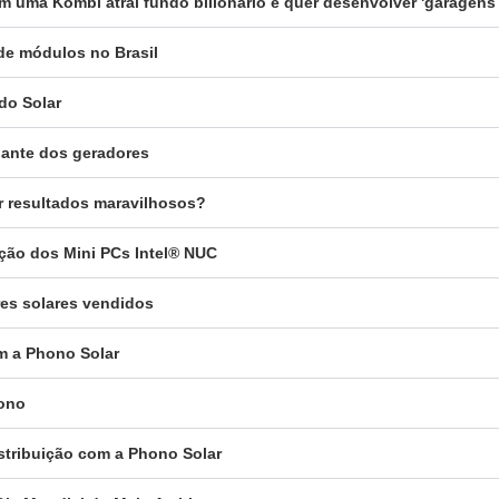
 uma Kombi atrai fundo bilionário e quer desenvolver 'garagens 
 de módulos no Brasil
do Solar
igante dos geradores
er resultados maravilhosos?
uição dos Mini PCs Intel® NUC
res solares vendidos
om a Phono Solar
hono
istribuição com a Phono Solar