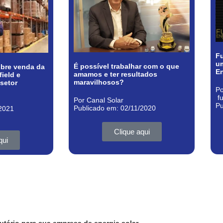
Fu
um
É possível trabalhar com o que
sobre venda da
E
amamos e ter resultados
ield e
maravilhosos?
 setor
Po
f
Por Canal Solar
Pu
Publicado em: 02/11/2020
/2021
Clique aqui
qui
utário para sua empresa de energia solar