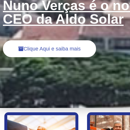
Nuno Verças é o n
CEO da Aldo Solar
Clique Aqui e saiba mais