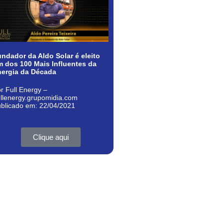
ndador da Aldo Solar é eleito
 dos 100 Mais Influentes da
nergia da Década
r Full Energy –
ullenergy.grupomidia.com
blicado em: 22/04/2021
Clique aqui