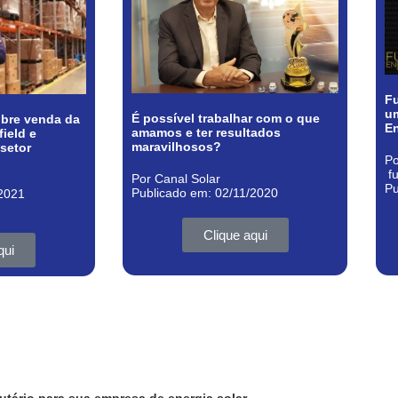
Fu
um
É possível trabalhar com o que
sobre venda da
E
amamos e ter resultados
ield e
maravilhosos?
 setor
Po
f
Por Canal Solar
Pu
Publicado em: 02/11/2020
/2021
Clique aqui
qui
utário para sua empresa de energia solar