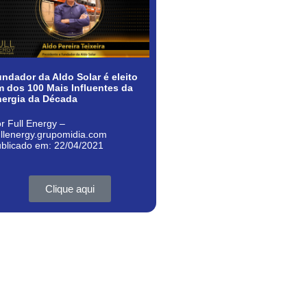
ndador da Aldo Solar é eleito
 dos 100 Mais Influentes da
nergia da Década
r Full Energy –
ullenergy.grupomidia.com
blicado em: 22/04/2021
Clique aqui