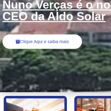
Nuno Verças é o n
CEO da Aldo Solar
Clique Aqui e saiba mais