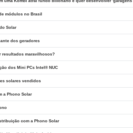
 uma Kombi atrai fundo bilionário e quer desenvolver 'garagens 
 de módulos no Brasil
do Solar
igante dos geradores
er resultados maravilhosos?
uição dos Mini PCs Intel® NUC
res solares vendidos
om a Phono Solar
hono
istribuição com a Phono Solar