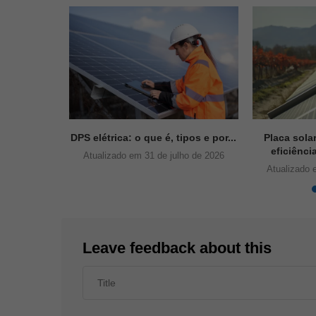
ue é,
DPS elétrica: o que é, tipos e por...
Placa sola
ntagens
eficiênci
Atualizado em 31 de julho de 2026
Atualizado 
ho de 2026
Leave feedback about this