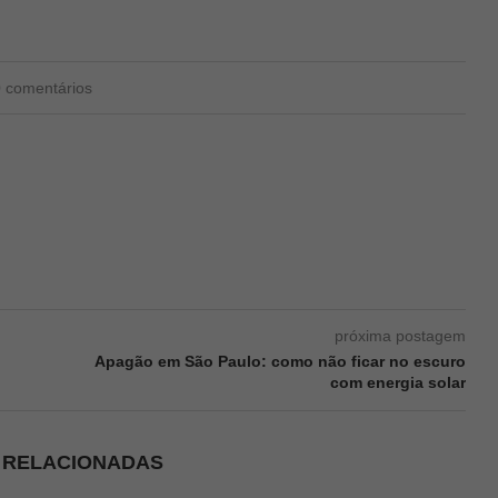
0 comentários
próxima postagem
Apagão em São Paulo: como não ficar no escuro
com energia solar
S RELACIONADAS