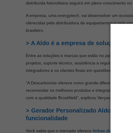
distribuída fotovoltaica seguirá em pleno crescimento no 
A empresa, uma
energytech
, vai desenvolver um ecoss
oferecidas pela distribuidora de equipamentos e pela e
brasileiro.
> A Aldo é a empresa de soluções foto
Entre as soluções e marcas que estão no
pipeline
da emp
projetos, suporte técnico, assistência a regulamentações,
integradores e os clientes finais em questões técnicas, 
“A Descarbonize oferece como grande diferencial um eco
recomendar os melhores produtos e integradores, além o
com a qualidade Brookfield”, explicou Verças.
> Gerador Personalizado Aldo: como
funcionalidade
Você sabia que o mercado oferece
linhas de financia