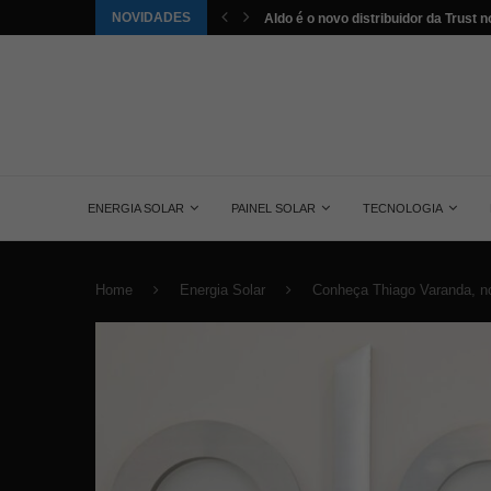
NOVIDADES
tuída pela energia solar nos...
Aldo é o novo distribuidor da Trust no
ENERGIA SOLAR
PAINEL SOLAR
TECNOLOGIA
Home
Energia Solar
Conheça Thiago Varanda, nov