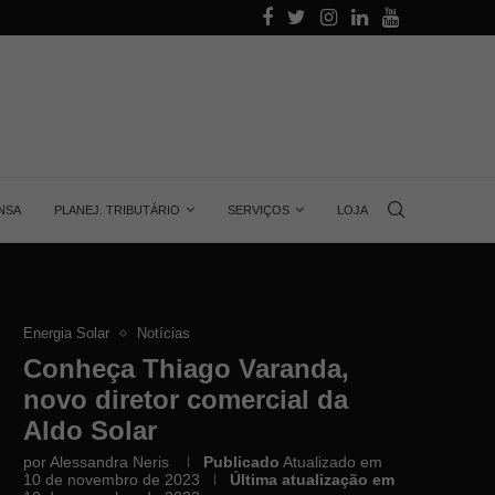
alino
Aprenda quanta energia gera uma placa solar, 
NSA
PLANEJ. TRIBUTÁRIO
SERVIÇOS
LOJA
Energia Solar
Notícias
Conheça Thiago Varanda,
novo diretor comercial da
Aldo Solar
por
Alessandra Neris
Publicado
Atualizado em
10 de novembro de 2023
Última atualização em