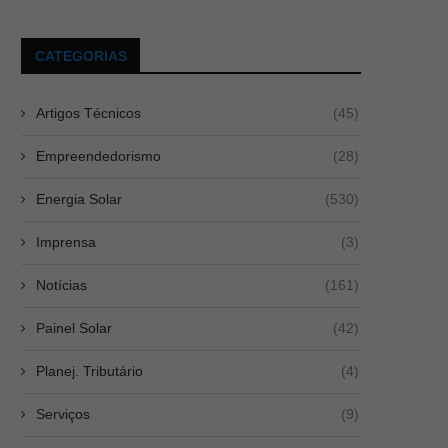
CATEGORIAS
Artigos Técnicos
(45)
Empreendedorismo
(28)
Comissionamento Grid Zero:
Payback de energia solar: o q
Energia Solar
(530)
passo a passo para ajustar...
cálculo,...
Jul 14, 2026
Atualizado em 18 de junho de 2
Imprensa
(3)
Notícias
(161)
Painel Solar
(42)
Planej. Tributário
(4)
Serviços
(9)