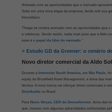
Animado com as oportunidades que o mercado apresent
Solar em uma nova etapa da empresa, tendo sob sua ge
fotovoltaico.
Thiago se mostra animado com as oportunidades que o 
e releituras. Sendo assim, nada mais justo que a Aldo 
esse é o
papel da líder do mercado
.”
> Estudo GD da Greener: o cenário d
Novo diretor comercial da Aldo So
Durante a
Intersolar South America, em São Paulo
, f
equity da Brookfield Asset Management, e dona das marc
técnica. A nova marca vai reforçar times comerciais e e
Distribuíd
a no Brasil.
Para
Nuno Verças, CEO da Descarbonize
, dona das m
que, mesmo com algumas adversidades enfrentadas pelo 