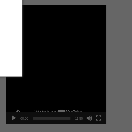
Tocador
de
vídeo
00:00
11:50