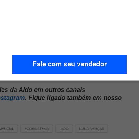
a
,
que oferece financiamento inteligente e totalmente digital.
Fale com seu vendedor
s da Aldo em outros canais
nstagram
. Fique ligado também em nosso
MERCIAL
ECOSSISTEMA
LADO
NUNO VERÇAS