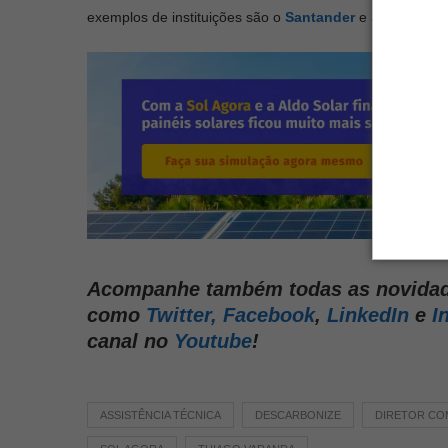
exemplos de instituições são o
Santander
e a
Sol Agor
Acompanhe também todas as novidade
como
Twitter,
Facebook
,
LinkedIn
e
I
canal no
Youtube
!
ASSISTÊNCIA TÉCNICA
DESCARBONIZE
DIRETOR CO