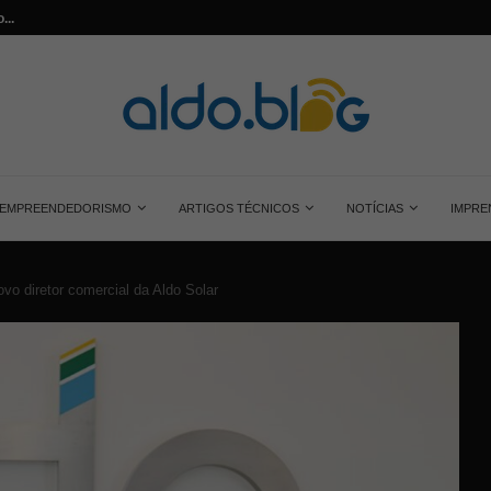
...
Saiba tudo sobre o painel solar monocrist
EMPREENDEDORISMO
ARTIGOS TÉCNICOS
NOTÍCIAS
IMPRE
o diretor comercial da Aldo Solar