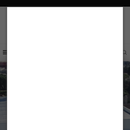
Nuno Verças é o
novo CEO da
Aldo Solar