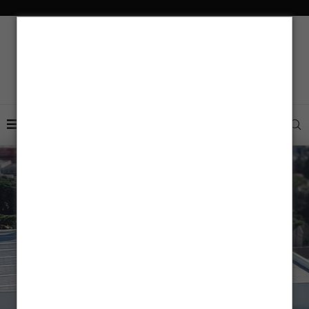
Nuno Verças é o
novo CEO da
Aldo Solar