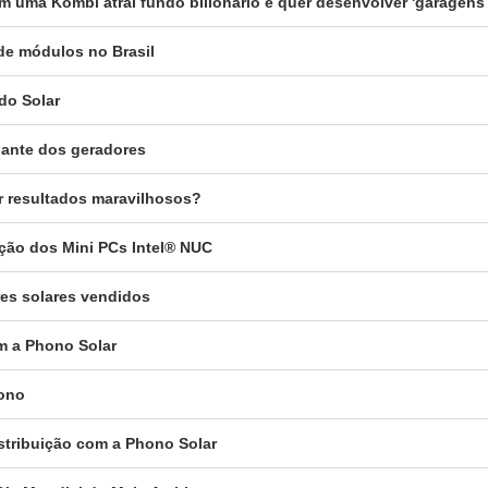
 uma Kombi atrai fundo bilionário e quer desenvolver 'garagens 
 de módulos no Brasil
do Solar
igante dos geradores
er resultados maravilhosos?
uição dos Mini PCs Intel® NUC
res solares vendidos
om a Phono Solar
hono
istribuição com a Phono Solar