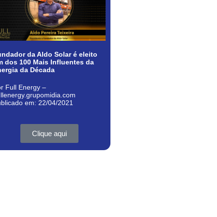
ndador da Aldo Solar é eleito
 dos 100 Mais Influentes da
nergia da Década
r Full Energy –
ullenergy.grupomidia.com
blicado em: 22/04/2021
Clique aqui