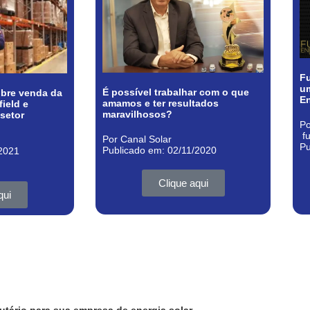
Fu
um
É possível trabalhar com o que
sobre venda da
E
amamos e ter resultados
ield e
maravilhosos?
 setor
Po
f
Por Canal Solar
Pu
Publicado em: 02/11/2020
/2021
Clique aqui
qui
utário para sua empresa de energia solar