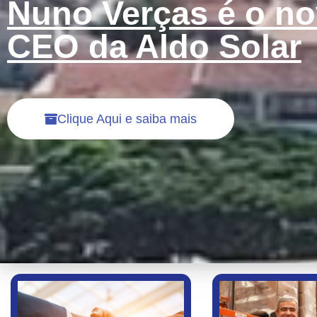
Nuno Verças é o n
CEO da Aldo Solar
Clique Aqui e saiba mais