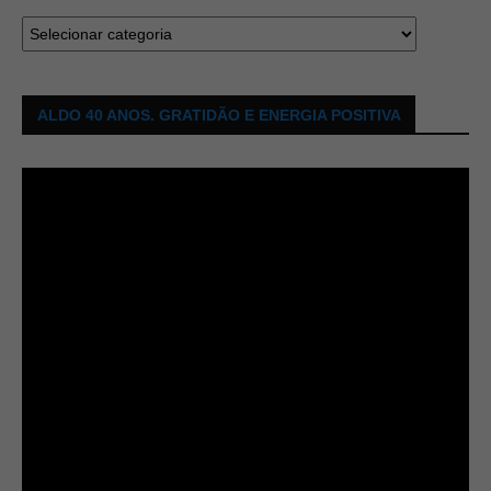
ALDO 40 ANOS. GRATIDÃO E ENERGIA POSITIVA
Tocador
de
vídeo