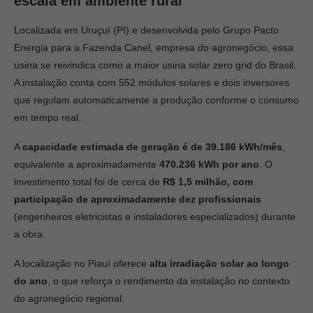
escala em ambiente rural
Localizada em Uruçuí (PI) e desenvolvida pelo Grupo Pacto
Energia para a Fazenda Canel, empresa do agronegócio, essa
usina se reivindica como a maior usina solar zero grid do Brasil.
A instalação conta com 552 módulos solares e dois inversores
que regulam automaticamente a produção conforme o consumo
em tempo real.
A
capacidade estimada de geração é de 39.186 kWh/mês
,
equivalente a aproximadamente
470.236 kWh por ano
. O
investimento total foi de cerca de
R$ 1,5 milhão, com
participação de aproximadamente dez profissionais
(engenheiros eletricistas e instaladores especializados) durante
a obra.
A localização no Piauí oferece
alta irradiação solar ao longo
do ano
, o que reforça o rendimento da instalação no contexto
do agronegócio regional.