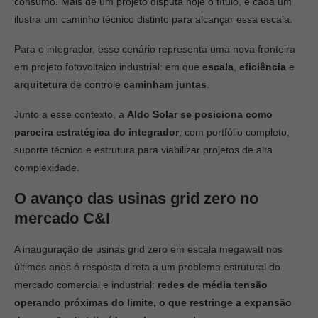
consumo. Mais de um projeto disputa hoje o título, e cada um
ilustra um caminho técnico distinto para alcançar essa escala.
Para o integrador, esse cenário representa uma nova fronteira
em projeto fotovoltaico industrial: em que
escala
,
eficiência
e
arquitetura
de controle
caminham juntas
.
Junto a esse contexto, a
Aldo Solar se posiciona como
parceira estratégica do integrador
, com portfólio completo,
suporte técnico e estrutura para viabilizar projetos de alta
complexidade.
O avanço das usinas grid zero no
mercado C&I
A inauguração de usinas grid zero em escala megawatt nos
últimos anos é resposta direta a um problema estrutural do
mercado comercial e industrial:
redes de média tensão
operando próximas do limite, o que restringe a expansão