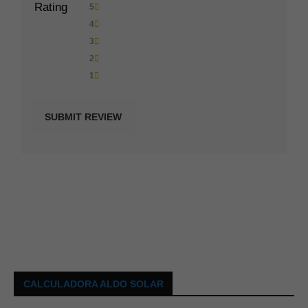
Rating
5
4
3
2
1
CALCULADORA ALDO SOLAR