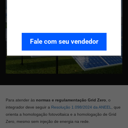
Fale com seu vendedor
Para atender às
normas e regulamentação Grid Zero
, o
integrador deve seguir a
Resolução 1.098/2024 da ANEEL
, que
orienta a homologação fotovoltaica e a homologação de Grid
Zero, mesmo sem injeção de energia na rede.