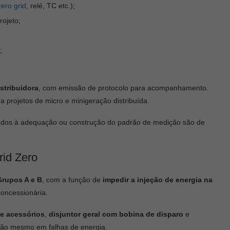
zero grid
, relé, TC etc.);
ojeto;
;
istribuidora
, com emissão de protocolo para acompanhamento.
a projetos de micro e minigeração distribuída.
ionados à adequação ou construção do padrão de medição são de
rid Zero
Grupos A e B
, com a função de
impedir a injeção de energia na
oncessionária.
 e acessórios
,
disjuntor geral com bobina de disparo
e
ção mesmo em falhas de energia.