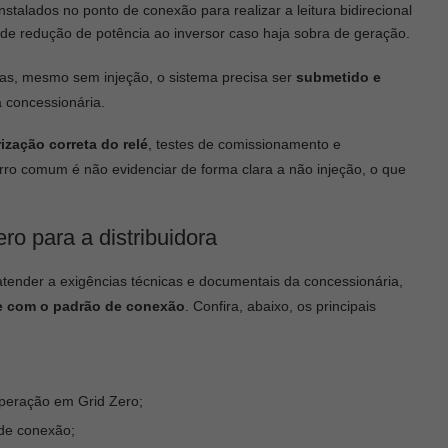
nstalados no ponto de conexão para realizar a leitura bidirecional
de redução de potência ao inversor caso haja sobra de geração.
 Mas, mesmo sem injeção, o sistema precisa ser
submetido e
a concessionária.
ização correta do relé
, testes de comissionamento e
ro comum é não evidenciar de forma clara a não injeção, o que
ro para a distribuidora
atender a exigências técnicas e documentais da concessionária,
de com o padrão de conexão
. Confira, abaixo, os principais
operação em Grid Zero;
 de conexão;