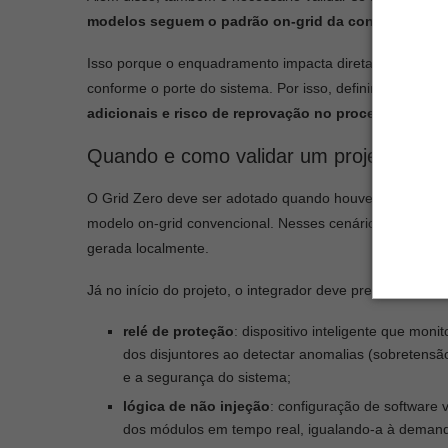
modelos seguem o padrão on-grid da concessionári
Isso porque o enquadramento impacta diretamente docum
conforme o porte do sistema. Por isso, definir corretame
adicionais e risco de reprovação no processo de h
Quando e como validar um projeto como
O Grid Zero deve ser adotado quando houver
restrição
modelo on-grid convencional. Nesses cenários, o siste
gerada localmente.
Já no início do projeto, o integrador deve prever:
relé de proteção
: dispositivo inteligente que mon
dos disjuntores ao detectar anomalias (sobretensão,
e a segurança do sistema;
lógica de não injeção
: configuração de software v
dos módulos em tempo real, igualando-a à demand