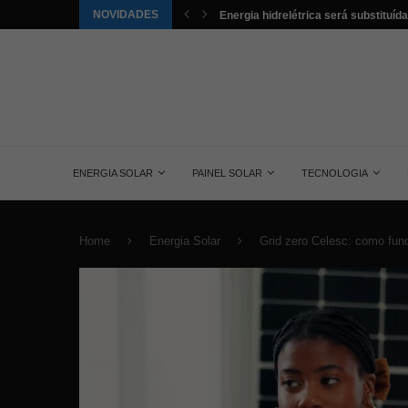
NOVIDADES
tuída pela energia solar nos...
Aldo é o novo distribuidor da Trust no
ENERGIA SOLAR
PAINEL SOLAR
TECNOLOGIA
Home
Energia Solar
Grid zero Celesc: como func