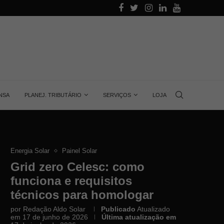
alino
Aprenda quanta energia gera uma placa solar, 
NSA
PLANEJ. TRIBUTÁRIO
SERVIÇOS
LOJA
Energia Solar
Painel Solar
Grid zero Celesc: como
funciona e requisitos
técnicos para homologar
por
Redação Aldo Solar
Publicado
Atualizado
em 17 de junho de 2026
Última atualização em