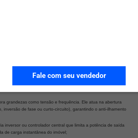
a
, conforme diretrizes da Agência Nacional de Energia Elétrica.
entação, prazos de análise e exigências técnicas, que variam
nte já desde o início do processo
evita retrabalho, exigências
omologação
.
 Grid Zero?
 de inversão de fluxo
na rede ou inviabilidade de conexão no
ma passa a operar sem exportação, consumindo toda a energia
Fale com seu vendedor
itora grandezas como tensão e frequência. Ele atua na abertura
 inversão de fase ou curto-circuito), garantindo o anti-ilhamento
ia inversor ou controlador central que limita a potência de saída
a de carga instantânea do imóvel;