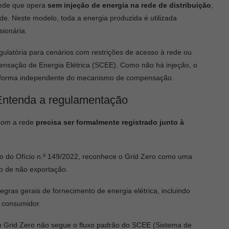
 rede que opera
sem injeção de energia na rede de distribuição
,
e. Neste modelo, toda a energia produzida é utilizada
sionária.
ulatória para cenários com restrições de acesso à rede ou
nsação de Energia Elétrica (SCEE). Como não há injeção, o
e forma independente do mecanismo de compensação.
Entenda a regulamentação
 com a rede
precisa ser formalmente registrado junto à
io do Ofício n.º 149/2022, reconhece o Grid Zero como uma
do de não exportação.
egras gerais de fornecimento de energia elétrica, incluindo
o consumidor.
, o Grid Zero não segue o fluxo padrão do SCEE (Sistema de