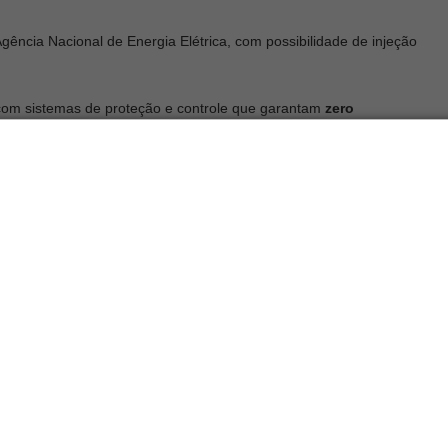
ência Nacional de Energia Elétrica, com possibilidade de injeção
 com sistemas de proteção e controle que garantam
zero
icrogeração para
simplificar o processo
, e essa prática tende a
a documentação exigida, os critérios de avaliação da
e minigeração
ada do sistema: até 75 kW enquadra como
microgeração
,
inigeração
. Esse critério define o caminho regulatório e os
ção de energia na rede e participação no SCEE, já que
ambos os