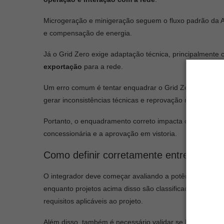
Microgeração e minigeração seguem o fluxo padrão da Ag
e compensação de energia.
Já o Grid Zero exige adaptação técnica, principalmente
exportação
para a rede.
Um erro comum é tentar enquadrar o Grid Zero como m
gerar inconsistências técnicas e reprovação na análise.
Portanto, o enquadramento correto impacta diretamente 
concessionária e a aprovação em vistoria.
Como definir corretamente entre micro 
O integrador deve começar avaliando a potência instal
enquanto projetos acima disso são classificados como
m
requisitos aplicáveis ao projeto.
Além disso, também é necessário validar se haverá inje