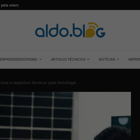
...
Saiba tudo sobre o painel solar monocrist
EMPREENDEDORISMO
ARTIGOS TÉCNICOS
NOTÍCIAS
IMPRE
iona e requisitos técnicos para homologar