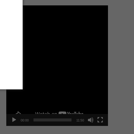
Tocador
de
vídeo
00:00
11:50