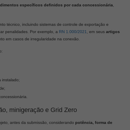
dimentos específicos definidos por cada concessionária
,
to técnico, incluindo sistemas de controle de exportação e
ar penalidades. Por exemplo, a
RN 1.000/2021
, em seus
artigos
to em casos de irregularidade na conexão.
o:
instalado;
de;
concessionária.
ão, minigeração e Grid Zero
ojeto, antes da submissão, considerando
potência, forma de