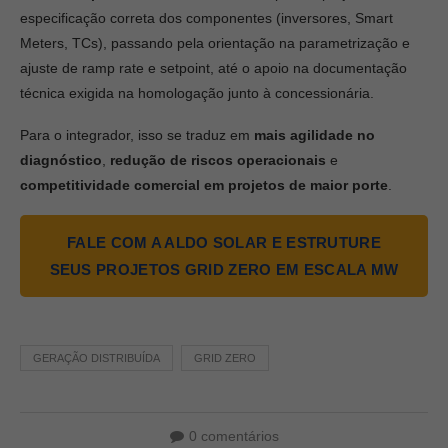
especificação correta dos componentes (inversores, Smart
Meters, TCs), passando pela orientação na parametrização e
ajuste de ramp rate e setpoint, até o apoio na documentação
técnica exigida na homologação junto à concessionária.
Para o integrador, isso se traduz em
mais agilidade no
diagnóstico
,
redução de riscos operacionais
e
competitividade comercial em projetos de maior porte
.
FALE COM A ALDO SOLAR E ESTRUTURE
SEUS PROJETOS GRID ZERO EM ESCALA MW
GERAÇÃO DISTRIBUÍDA
GRID ZERO
0 comentários