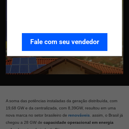
Fale com seu vendedor
A soma das potências instaladas da geração distribuída, com
19,68 GW e da centralizada, com 8,39GW, resultou em uma
nova marca no setor brasileiro de
renováveis
. assim, o Brasil já
chegou a 28 GW de
capacidade operacional em energia