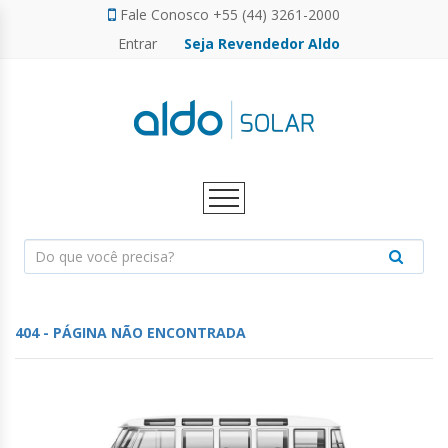
Fale Conosco +55 (44) 3261-2000
Entrar
Seja Revendedor Aldo
FINANCIAMENTO ENERGIA SOLAR
FINANCIAMENTO ENERGIA SOLAR
SERVIÇOS
GERADOR DE ENERGIA SOLAR
CALCULADORA SOLAR
CALCULADORA SOLAR
CAMPANHAS
CAMPANHAS
FOTOVOLTAICO
PARCEIROS
PARCEIROS
VENDA DIRETA
VENDA DIRETA
ENERGIA
SOLAR
PERSONALIZE SEU GERADOR
NOVO
404 - PÁGINA NÃO ENCONTRADA