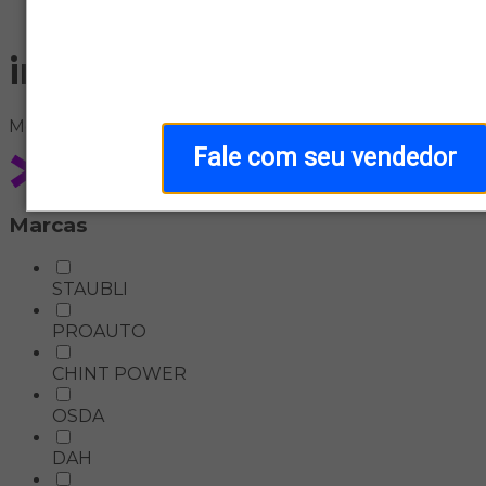
Home
inversor-solar-on-grid
Meus
filtros
Fale com seu vendedor
Marcas
STAUBLI
PROAUTO
CHINT POWER
OSDA
DAH