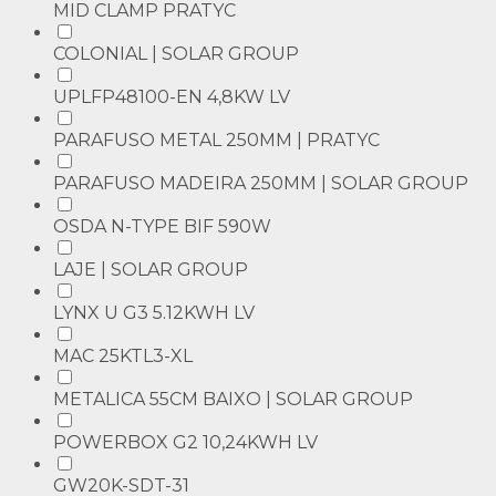
MID CLAMP PRATYC
COLONIAL | SOLAR GROUP
UPLFP48100-EN 4,8KW LV
PARAFUSO METAL 250MM | PRATYC
PARAFUSO MADEIRA 250MM | SOLAR GROUP
OSDA N-TYPE BIF 590W
LAJE | SOLAR GROUP
LYNX U G3 5.12KWH LV
MAC 25KTL3-XL
METALICA 55CM BAIXO | SOLAR GROUP
POWERBOX G2 10,24KWH LV
GW20K-SDT-31