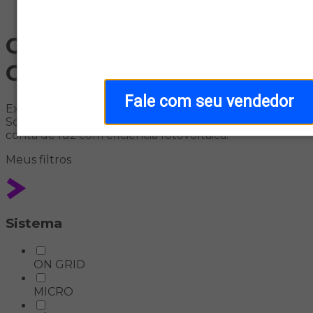
Home
Gerador de Energia Solar
On-Grid
Fale com seu vendedor
Explore sistemas de energia solar On-Grid na Aldo
Solar: soluções conectadas à rede para reduzir sua
conta de luz com eficiência fotovoltaica.
Meus
filtros
Sistema
ON GRID
MICRO