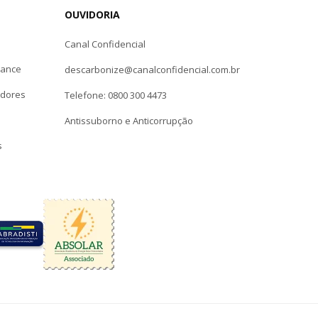
OUVIDORIA
Canal Confidencial
iance
descarbonize@canalconfidencial.com.br
edores
Telefone: 0800 300 4473
Antissuborno e Anticorrupção
s