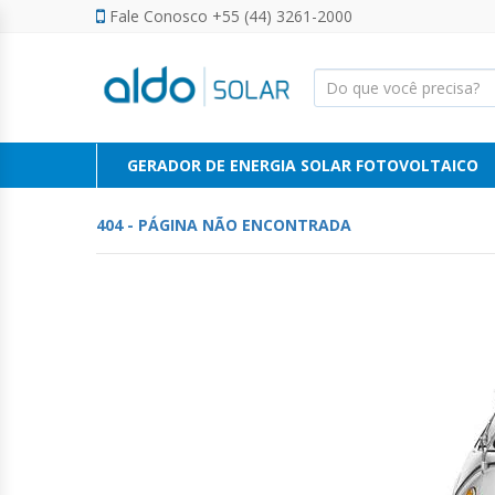
Fale Conosco +55 (44) 3261-2000
FINANCIAMENTO ENERGIA SOLAR
FINANCIAMENTO ENERGIA SOLAR
SERVIÇOS
GERADOR DE ENERGIA SOLAR
CALCULADORA SOLAR
CALCULADORA SOLAR
CAMPANHAS
CAMPANHAS
FOTOVOLTAICO
PARCEIROS
PARCEIROS
VENDA DIRETA
VENDA DIRETA
GERADOR DE ENERGIA SOLAR FOTOVOLTAICO
ENERGIA
404 - PÁGINA NÃO ENCONTRADA
SOLAR
PERSONALIZE SEU GERADOR
NOVO