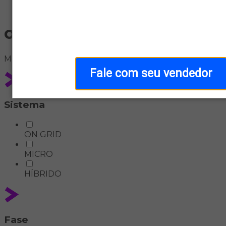
Home
off-grid-interativo
Meus
filtros
Fale com seu vendedor
Sistema
ON GRID
MICRO
HÍBRIDO
Fase