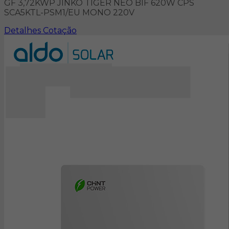
GF 3,72KWP JINKO TIGER NEO BIF 620W CPS
SCA5KTL-PSM1/EU MONO 220V
Detalhes
Cotação