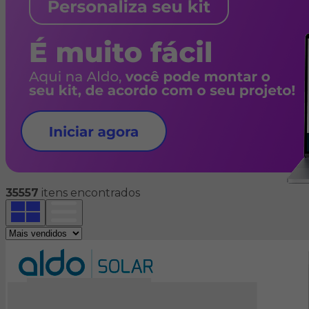
35557
itens encontrados