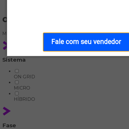
Home
off-grid-interativo
Meus
filtros
Fale com seu vendedor
Sistema
ON GRID
MICRO
HÍBRIDO
Fase