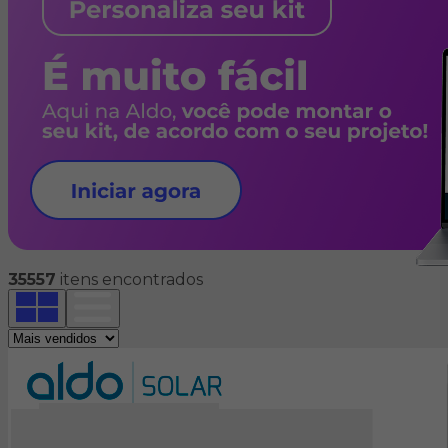
35557
itens encontrados