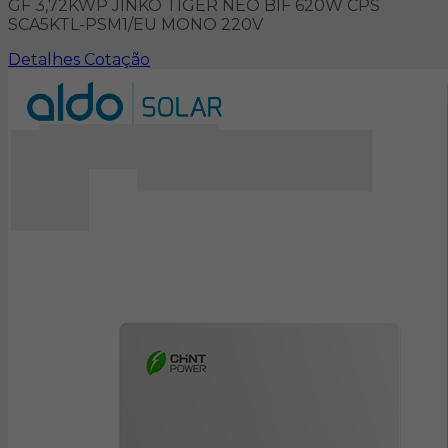
GF 3,72KWP JINKO TIGER NEO BIF 620W CPS
SCA5KTL-PSM1/EU MONO 220V
Detalhes
Cotação