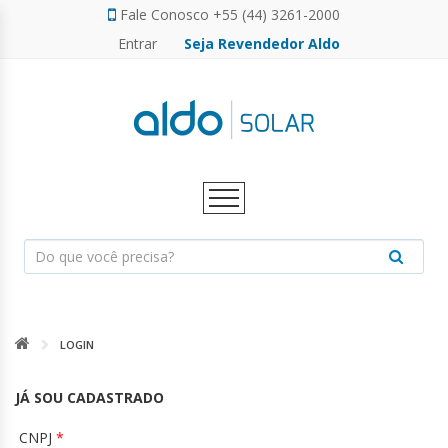
Fale Conosco +55 (44) 3261-2000
Entrar
Seja Revendedor Aldo
FINANCIAMENTO ENERGIA SOLAR
FINANCIAMENTO ENERGIA SOLAR
SERVIÇOS
GERADOR DE ENERGIA SOLAR
CALCULADORA SOLAR
CALCULADORA SOLAR
CAMPANHAS
CAMPANHAS
FOTOVOLTAICO
PARCEIROS
PARCEIROS
VENDA DIRETA
VENDA DIRETA
ENERGIA
SOLAR
PERSONALIZE SEU GERADOR
NOVO
LOGIN
JÁ SOU CADASTRADO
CNPJ
*