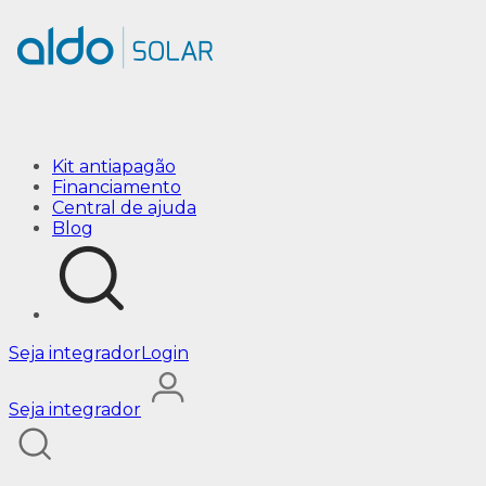
Busca: energia-solar/lado/categoria/energia-solar/gerado
Kit antiapagão
Financiamento
Central de ajuda
Blog
Seja integrador
Login
Seja integrador