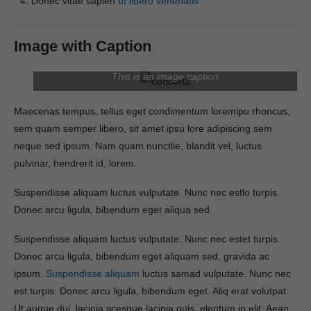
Donec vitae sapien
ut libero venenatis
Image with Caption
This is an image caption
Maecenas tempus, tellus eget condimentum loremipu rhoncus,
sem quam semper libero, sit amet ipsu lore adipiscing sem
neque sed ipsum. Nam quam nunctlie, blandit vel, luctus
pulvinar, hendrerit id, lorem.
Suspendisse aliquam luctus vulputate. Nunc nec estlo turpis.
Donec arcu ligula, bibendum eget aliqua sed.
Suspendisse aliquam luctus vulputate. Nunc nec estet turpis.
Donec arcu ligula, bibendum eget aliquam sed, gravida ac
ipsum.
Suspendisse aliquam
luctus samad vulputate. Nunc nec
est turpis. Donec arcu ligula, bibendum eget. Aliq erat volutpat.
Ut augue dui, lacinia scesque lacinia quis, elentum in elit. Aean