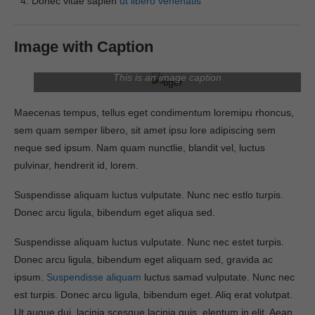
Donec vitae sapien
ut libero venenatis
Image with Caption
This is an image caption
Maecenas tempus, tellus eget condimentum loremipu rhoncus,
sem quam semper libero, sit amet ipsu lore adipiscing sem
neque sed ipsum. Nam quam nunctlie, blandit vel, luctus
pulvinar, hendrerit id, lorem.
Suspendisse aliquam luctus vulputate. Nunc nec estlo turpis.
Donec arcu ligula, bibendum eget aliqua sed.
Suspendisse aliquam luctus vulputate. Nunc nec estet turpis.
Donec arcu ligula, bibendum eget aliquam sed, gravida ac
ipsum.
Suspendisse aliquam
luctus samad vulputate. Nunc nec
est turpis. Donec arcu ligula, bibendum eget. Aliq erat volutpat.
Ut augue dui, lacinia scesque lacinia quis, elentum in elit. Aean