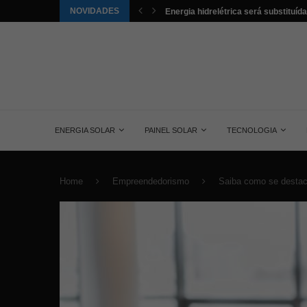
NOVIDADES
tuída pela energia solar nos...
Aldo é o novo distribuidor da Trust no
ENERGIA SOLAR
PAINEL SOLAR
TECNOLOGIA
Home
Empreendedorismo
Saiba como se destac