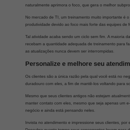
naturalmente aprimora o foco, que gera o melhor subprod
No mercado de TI, um treinamento muito importante é o
produtividade devido ao foco mais forte das equipes de f
Tal atividade acaba sendo um ciclo sem fim. A maioria 
recebam a quantidade adequada de treinamento para f
as atualizações nunca devem ser interrompidas.
Personalize e melhore seu atendi
Os clientes são a única razão pela qual você está no neg
duradouro com eles, a fim de mantê-los voltando para sol
Mesmo que seus clientes antigos não estejam atualmente
manter contato com eles, mesmo que seja apenas um e-m
negócio e ainda está pensando neles.
Invista no atendimento e impressione seus clientes, por
Descubra quanto tempo seus concorrentes levam para 