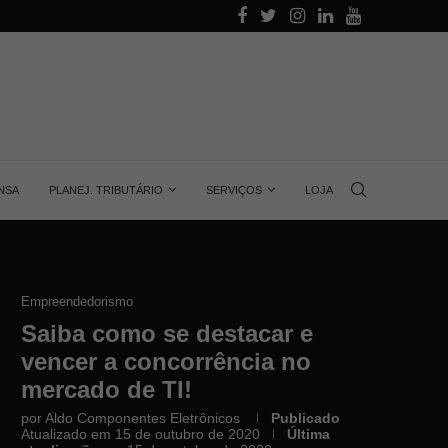
alino
Aprenda quanta energia gera uma placa solar, 
NSA
PLANEJ. TRIBUTÁRIO
SERVIÇOS
LOJA
Empreendedorismo
Saiba como se destacar e
vencer a concorrência no
mercado de TI!
por
Aldo Componentes Eletrônicos
Publicado
Atualizado em 15 de outubro de 2020
Última