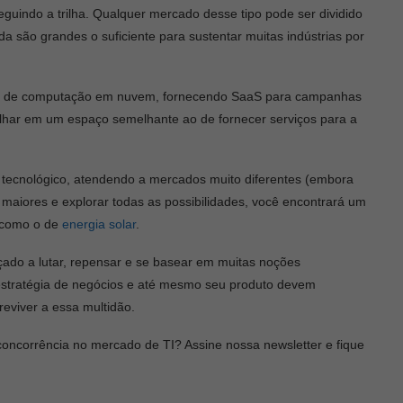
uindo a trilha. Qualquer mercado desse tipo pode ser dividido
 são grandes o suficiente para sustentar muitas indústrias por
o de computação em nuvem, fornecendo SaaS para campanhas
alhar em um espaço semelhante ao de fornecer serviços para a
ecnológico, atendendo a mercados muito diferentes (embora
 maiores e explorar todas as possibilidades, você encontrará um
 como o de
energia solar
.
rçado a lutar, repensar e se basear em muitas noções
estratégia de negócios e até mesmo seu produto devem
eviver a essa multidão.
oncorrência no mercado de TI? Assine nossa newsletter e fique