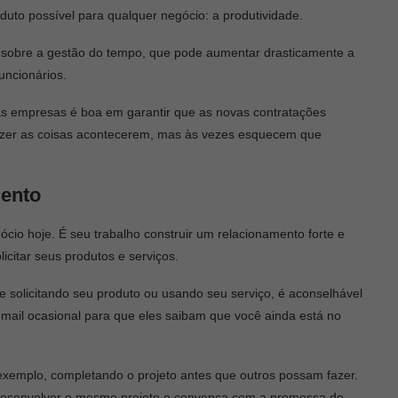
uto possível para qualquer negócio: a produtividade.
 sobre a gestão do tempo, que pode aumentar drasticamente a
uncionários.
das empresas é boa em garantir que as novas contratações
azer as coisas acontecerem, mas às vezes esquecem que
mento
ócio hoje. É seu trabalho construir um relacionamento forte e
icitar seus produtos e serviços.
 solicitando seu produto ou usando seu serviço, é aconselhável
ail ocasional para que eles saibam que você ainda está no
 exemplo, completando o projeto antes que outros possam fazer.
desenvolver o mesmo projeto e convença com a promessa de