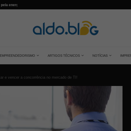
...
Saiba tudo sobre o painel solar monocrist
EMPREENDEDORISMO
ARTIGOS TÉCNICOS
NOTÍCIAS
IMPRE
ar e vencer a concorrência no mercado de TI!