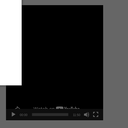
Tocador
de
vídeo
00:00
11:50