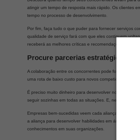
atingir um tempo de resposta mais rápido. Os clientes
tempo no processo de desenvolvimento.
Por fim, faça tudo o que puder para fornecer serviços co
qualidade de serviço fará com que eles continuem voltan
receberá as melhores críticas e recomendações, que a
Procure parcerias estratégicas
A colaboração entre os concorrentes pode fortalecer am
uma rota de baixo custo para novos competidores ganha
É preciso muito dinheiro para desenvolver novos prod
seguir sozinhas em todas as situações. E, nesse caso, a
Empresas bem-sucedidas veem cada aliança como uma j
a aliança para desenvolver habilidades em áreas fora d
conhecimentos em suas organizações.