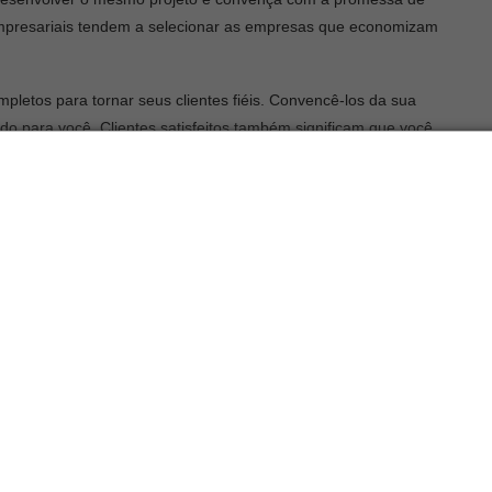
 empresariais tendem a selecionar as empresas que economizam
mpletos para tornar seus clientes fiéis. Convencê-los da sua
do para você. Clientes satisfeitos também significam que você
cabam popularizando sua empresa.
bas as empresas contra pessoas de fora. A cooperação torna-se
rem acesso à tecnologia e ao mercado.
utos e penetrar em novos mercados, que poucas empresas podem
 colaboração pode ser mais forte do que nunca.
anela para as amplas capacidades de seus parceiros. Eles usam
o acordo formal e difundem sistematicamente novos