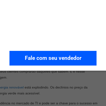
uirir novas tecnologias ou habilidades. Isso reflete o
er as habilidades do outro.
tos
negócio e você simplesmente não pode manter o mesmo portfólio
iso inovar constantemente por meio de novas ofertas em novos
estacar seu negócio, diferenciá-lo entre os demais. Essa é a
Fale com seu vendedor
e o que está mudando — com seus concorrentes, canais de
— seus clientes comprarão daqueles que sabem. E é nesse
agem.
ergia renovável
está explodindo. Os declínios no preço da
ergia verde mais acessível.
dência no mercado de TI e pode ser a chave para o sucesso em