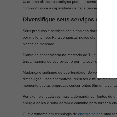
Usar uma aliança estratégica pode ter como resultado adq
compromisso e a capacidade de cada parceiro em absorv
Diversifique seus serviços e produ
Seus produtos e serviços são a espinha dorsal do seu 
por muito tempo. Para conquistar novos clientes é prec
nichos de mercado.
Diante da concorrência no mercado de TI, é importante d
única maneira de sobreviver e permanecer competitivo.
Mudança é sinônimo de oportunidade. Se você não sab
distribuição, usos alternativos, recursos e muito mais 
momento que as empresas concorrentes têm uma vant
Por exemplo, cada vez mais a demanda por fontes de
en
energia eólica e solar deram o caminho para tornar a en
O investimento em tecnologia de
energia solar
é uma ten