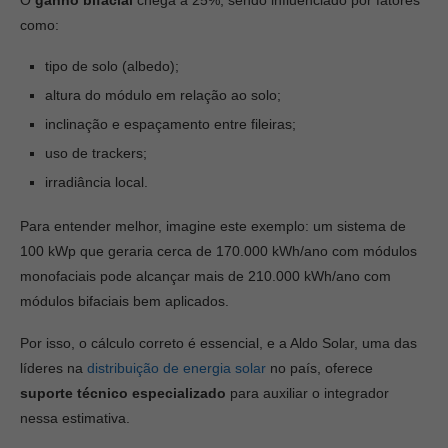
O
ganho bifacial
chega a 25%, sendo influenciado por fatores
como:
tipo de solo (albedo);
altura do módulo em relação ao solo;
inclinação e espaçamento entre fileiras;
uso de trackers;
irradiância local.
Para entender melhor, imagine este exemplo: um sistema de
100 kWp que geraria cerca de 170.000 kWh/ano com módulos
monofaciais pode alcançar mais de 210.000 kWh/ano com
módulos bifaciais bem aplicados.
Por isso, o cálculo correto é essencial, e a Aldo Solar, uma das
líderes na
distribuição de energia solar
no país, oferece
suporte técnico especializado
para auxiliar o integrador
nessa estimativa.