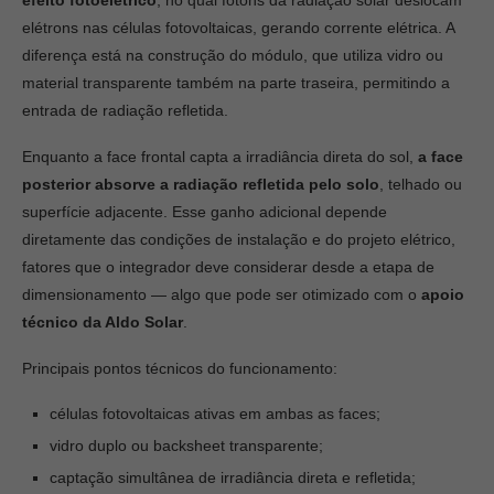
efeito fotoelétrico
, no qual fótons da radiação solar deslocam
elétrons nas células fotovoltaicas, gerando corrente elétrica. A
diferença está na construção do módulo, que utiliza vidro ou
material transparente também na parte traseira, permitindo a
entrada de radiação refletida.
Enquanto a face frontal capta a irradiância direta do sol,
a face
posterior absorve a radiação refletida pelo solo
, telhado ou
superfície adjacente. Esse ganho adicional depende
diretamente das condições de instalação e do projeto elétrico,
fatores que o integrador deve considerar desde a etapa de
dimensionamento — algo que pode ser otimizado com o
apoio
técnico da Aldo Solar
.
Principais pontos técnicos do funcionamento:
células fotovoltaicas ativas em ambas as faces;
vidro duplo ou backsheet transparente;
captação simultânea de irradiância direta e refletida;