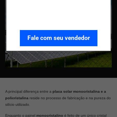
Fale com seu vendedor
A principal diferença entre a
placa solar monocristalina e a
policristalina
reside no processo de fabricação e na pureza do
silício utilizado.
Enquanto o painel
monocristalino
é feito de um único cristal