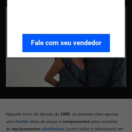
Fale com seu vendedor
Naquele início da década de
1980
, as pessoas viam apenas
uma
Kombi
cheia de peças e
componentes
para conserto
de
equipamentos
eletrônicos
(como rádios e televisores) em