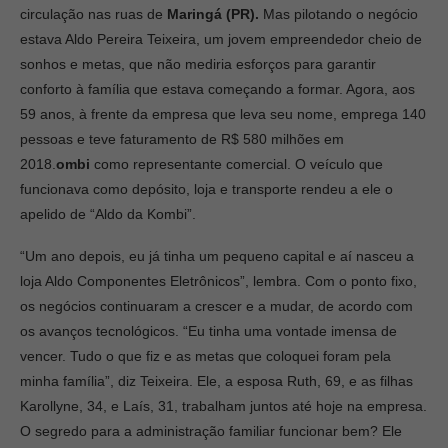
circulação nas ruas de
Maringá (PR).
Mas pilotando o negócio
estava Aldo Pereira Teixeira, um jovem empreendedor cheio de
sonhos e metas, que não mediria esforços para garantir
conforto à família que estava começando a formar. Agora, aos
59 anos, à frente da empresa que leva seu nome, emprega 140
pessoas e teve faturamento de R$ 580 milhões em
2018.
ombi
como representante comercial. O veículo que
funcionava como depósito, loja e transporte rendeu a ele o
apelido de “Aldo da Kombi”.
“Um ano depois, eu já tinha um pequeno capital e aí nasceu a
loja Aldo Componentes Eletrônicos”, lembra. Com o ponto fixo,
os negócios continuaram a crescer e a mudar, de acordo com
os avanços tecnológicos. “Eu tinha uma vontade imensa de
vencer. Tudo o que fiz e as metas que coloquei foram pela
minha família”, diz Teixeira. Ele, a esposa Ruth, 69, e as filhas
Karollyne, 34, e Laís, 31, trabalham juntos até hoje na empresa.
O segredo para a administração familiar funcionar bem? Ele