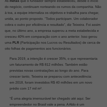
As
metas
que o fundador sempre estabeleceu, desde o início
do negócio, continuam norteando os rumos da companhia. Não
à toa, a equipe internaliza os objetivos e trabalha para chegar,
unida, ao ponto proposto. “Todos participam. Um colaborador
cobra o outro por eficiência e resultado”, diz Teixeira. Foi assim
que, no último ano, a empresa superou a meta estabelecida e
cresceu 40% em comparação com o ano anterior. Isso gerou
uma
PLR
(Participação nos Lucros ou Resultados) de cerca de
oito folhas de pagamentos aos funcionários.
Para 2019, a intenção é crescer 35%, o que representaria
um faturamento de R$ 812 milhões. Também estão
previstas novas contratações ao longo do ano. Para
crescer tanto, Teixeira se preparou com antecedência:
em 2018, foram investidos R$ 40 milhões em um novo
prédio com 17 mil m².
“É uma alegria imensurável ter chegado até aqui. Ser
empreendedor no Brasil vale a pena. A Aldo é um